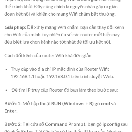
thể tránh khỏi. Đây cũng chính là nguyên nhân gây ra gián
đoạn kết nối và khiến cho mạng Wifi chậm bất thường.
Giải pháp:
Để xử lý mạng Wifi chậm, bạn cần thay đổi kênh
cho Wifi của mình, tuy nhiên đa số các router mới hiện nay
đều biết lựa chọn kênh nào tốt nhất để tối ưu kết nối.
Cách đổi kênh của router Wifi khá đơn giản:
Truy cập vào địa chỉ IP mặc định của Router Wifi:
192.168.1.1 hoặc 192.168.0.1 trên trình duyệt Web.
Để tìm IP truy cập Router đó bạn làm theo bước sau:
Bước 1:
Mở hộp thoại
RUN (Windows + R)
gõ
cmd
và
Enter
.
Bước 2:
Tại cửa sổ
Command Prompt,
bạn gõ
ipconfig
sau
đó nhấn
Enter
. Tại đây bạn sẽ tìm thấy IP truy cập Modem