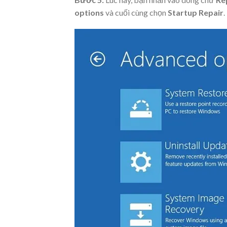
options
và cuối cùng chọn
Startup Repair
.