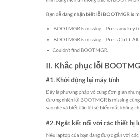
Bạn dễ dàng
nhận biết lỗi BOOTMGR is m
BOOTMGR is missing – Press any key to 
BOOTMGR is missing – Press Ctrl + Alt +
Couldn’t find BOOTMGR.
II. Khắc phục lỗi BOOTMGR
#1. Khởi động lại máy tính
Đây là phương pháp vô cùng đơn giản nhưng 
đương nhiên lỗi BOOTMGR is missing cũng vậ
sao nhé và biết đâu lỗi sẽ biến mất không c
#2. Ngắt kết nối với các thiết bị 
Nếu laptop của bạn đang được gắn với các th