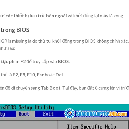
ới các thiết bị lưu trữ bên ngoài
và khởi động lại máy là xong.
g trong BIOS
R is missing là do thứ tự khởi động trong BIOS không chính xác.
 như sau:
n tục phím F2
để truy cập vào
BIOS
.
thể là
F2, F8, F10, Esc
hoặc
Del.
tên để di chuyển sang Tab
Boot
. Tại đây, bạn đặt ổ cứng lên vị trí 