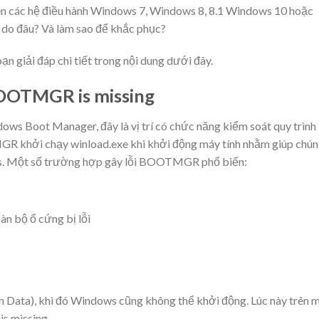
n các hệ điều hành Windows 7, Windows 8, 8.1 Windows 10 hoặc
o đâu? Và làm sao để khắc phục?
n giải đáp chi tiết trong nội dung dưới đây.
 BOOTMGR is missing
s Boot Manager, đây là vị trí có chức năng kiểm soát quy trình
 khởi chạy winload.exe khi khởi động máy tính nhằm giúp chú
ows. Một số trường hợp gây lỗi BOOTMGR phổ biến:
àn bộ ổ cứng bị lỗi
n Data), khi đó Windows cũng không thể khởi động. Lúc này trên 
s missing.