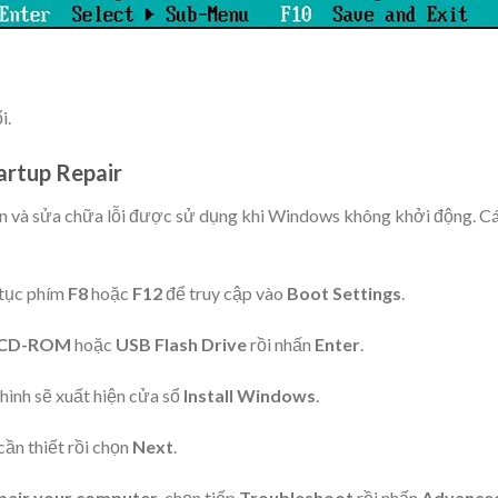
i.
artup Repair
án và sửa chữa lỗi được sử dụng khi Windows không khởi động. C
 tục phím
F8
hoặc
F12
để truy cập vào
Boot Settings
.
CD-ROM
hoặc
USB Flash Drive
rồi nhấn
Enter
.
 hình sẽ xuất hiện cửa sổ
Install Windows
.
cần thiết rồi chọn
Next
.
pair your computer
, chọn tiếp
Troubleshoot
rồi nhấn
Advance