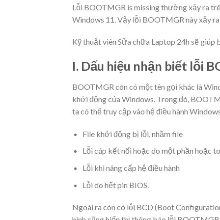
Lỗi BOOTMGR is missing thường xảy ra trê
Windows 11. Vậy lỗi BOOTMGR này xảy ra d
Kỹ thuật viên Sửa chữa Laptop 24h sẽ giúp bạ
I. Dấu hiệu nhận biết lỗi
BOOTMGR còn có một tên gọi khác là Window
khởi động của Windows. Trong đó, BOOTMGR
ta có thể truy cập vào hệ điều hành Wind
File khởi động bị lỗi, nhầm file
Lỗi cáp kết nối hoặc do một phần hoặc to
Lỗi khi nâng cấp hệ điều hành
Lỗi do hết pin BIOS.
Ngoài ra còn có lỗi BCD (Boot Configuratio
hình cũng hiển thị thông báo lỗi BOOTMGR i