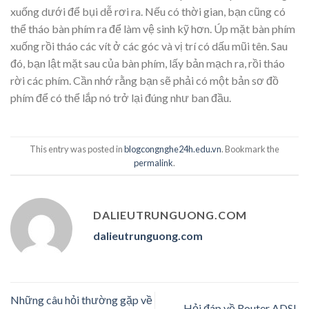
xuống dưới để bụi dễ rơi ra. Nếu có thời gian, bạn cũng có
thể tháo bàn phím ra để làm vệ sinh kỹ hơn. Úp mặt bàn phím
xuống rồi tháo các vít ở các góc và vị trí có dấu mũi tên. Sau
đó, bạn lật mặt sau của bàn phím, lấy bản mạch ra, rồi tháo
rời các phím. Cần nhớ rằng bạn sẽ phải có một bản sơ đồ
phím để có thể lắp nó trở lại đúng như ban đầu.
This entry was posted in
blogcongnghe24h.edu.vn
. Bookmark the
permalink
.
DALIEUTRUNGUONG.COM
dalieutrunguong.com
Những câu hỏi thường gặp về
Hỏi đáp về Router ADSL