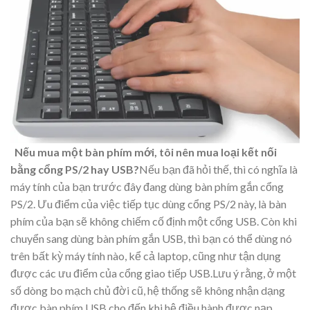
Nếu mua một bàn phím mới, tôi nên mua loại kết nối
bằng cổng PS/2 hay USB?
Nếu bạn đã hỏi thế, thì có nghĩa là
máy tính của bạn trước đây đang dùng bàn phím gắn cổng
PS/2. Ưu điểm của việc tiếp tục dùng cổng PS/2 này, là bàn
phím của bạn sẽ không chiếm cố định một cổng USB. Còn khi
chuyển sang dùng bàn phím gắn USB, thì bạn có thể dùng nó
trên bất kỳ máy tính nào, kể cả laptop, cũng như tận dụng
được các ưu điểm của cổng giao tiếp USB.Lưu ý rằng, ở một
số dòng bo mạch chủ đời cũ, hệ thống sẽ không nhận dạng
được bàn phím USB cho đến khi hệ điều hành được nạp