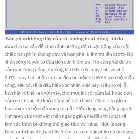
Bàn phím không dây của tôi không hoạt động, lỗi do
đâu?
Có ba vấn đề chính ảnh hưởng đến hoạt động của một
chiếc bàn phím không dây, và bạn phải kiểm tra lần lượt:- Bộ
nhận sóng là yếu tố đầu tiên cần kiểm tra. Nó cần phải được
cắm vào đúng cổng, thường là USB, trên máy tính, và phải
được máy tính nhận ra. Các đèn tín hiệu POWER trên bộ nhận
sóng, nếu có, sẽ là dấu hiệu xác nhận việc này. Nếu nó bị lỗi,
bạn hãy rút nó ra khỏi máy, chờ một lúc rồi cắm lại, hoặc bạn
cắm nó lại sau khi khởi động hệ điều hành.- Giao tiếp giữa
bàn phím và bộ nhận sóng bị mất. Nếu dùng sóng hồng ngoại
(infrared), thì một vật chắn ngang giữa hai đầu thu phát sẽ
làm các thiết bị không thể giao tiếp với nhau. Nếu là sóng
Bluetooth hay RF, bạn hãy kiểm tra xem bàn phím có bị mang