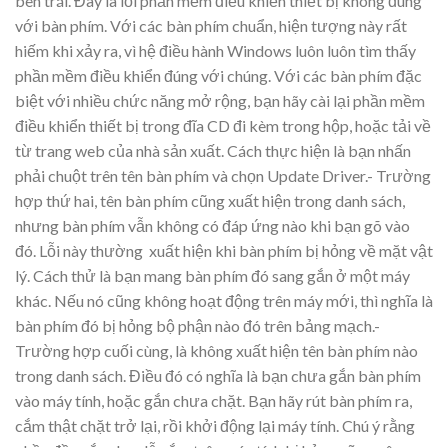
bên trái. Đây là lỗi phần mềm điều khiển thiết bị không đúng
với bàn phím. Với các bàn phím chuẩn, hiện tượng này rất
hiếm khi xảy ra, vì hệ điều hành Windows luôn luôn tìm thấy
phần mềm điều khiển đúng với chúng. Với các bàn phím đặc
biệt với nhiều chức năng mở rộng, bạn hãy cài lại phần mềm
điều khiển thiết bị trong đĩa CD đi kèm trong hộp, hoặc tải về
từ trang web của nhà sản xuất. Cách thực hiện là bạn nhấn
phải chuột trên tên bàn phím và chọn Update Driver.- Trường
hợp thứ hai, tên bàn phím cũng xuất hiện trong danh sách,
nhưng bàn phím vẫn không có đáp ứng nào khi bạn gõ vào
đó. Lỗi này thường xuất hiện khi bàn phím bị hỏng về mặt vật
lý. Cách thử là bạn mang bàn phím đó sang gắn ở một máy
khác. Nếu nó cũng không hoạt động trên máy mới, thì nghĩa là
bàn phím đó bị hỏng bộ phận nào đó trên bảng mạch.-
Trường hợp cuối cùng, là không xuất hiện tên bàn phím nào
trong danh sách. Điều đó có nghĩa là bạn chưa gắn bàn phím
vào máy tính, hoặc gắn chưa chặt. Bạn hãy rút bàn phím ra,
cắm thật chặt trở lại, rồi khởi động lại máy tính. Chú ý rằng