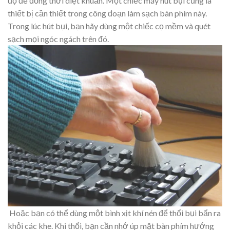
độ để đồng thời diệt khuẩn. Một chiếc máy hút bụi cũng là
thiết bị cần thiết trong công đoạn làm sạch bàn phím này.
Trong lúc hút bụi, bạn hãy dùng một chiếc cọ mềm và quét
sạch mọi ngóc ngách trên đó.
Hoặc bạn có thể dùng một bình xịt khí nén để thổi bụi bẩn ra
khỏi các khe. Khi thổi, bạn cần nhớ úp mặt bàn phím hướng