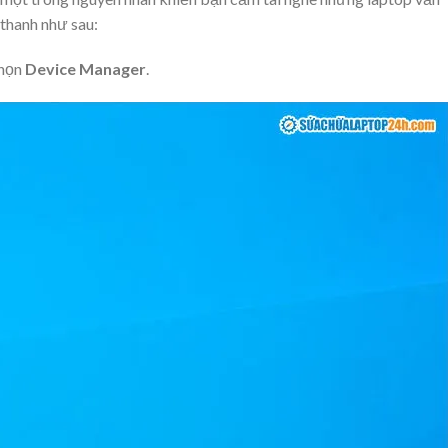
 thanh như sau:
họn
Device Manager
.