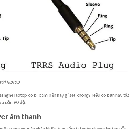
với laptop
ai nghe laptop có bị bám bẩn hay gỉ sét không? Nếu có bạn hãy tắ
và cồn 90 độ
.
iver âm thanh
là một trong nguyên nhân khiến bạn cắm tai nghe nhưng laptop vẫn