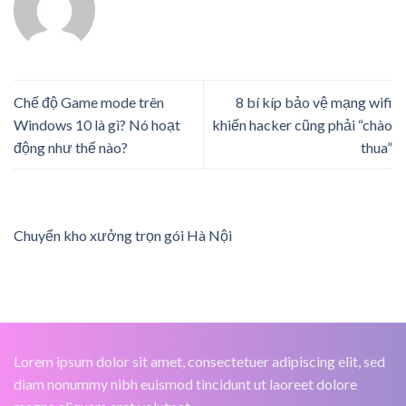
Chế độ Game mode trên
8 bí kíp bảo vệ mạng wifi
Windows 10 là gì? Nó hoạt
khiến hacker cũng phải “chào
động như thế nào?
thua”
Chuyển kho xưởng trọn gói Hà Nội
Lorem ipsum dolor sit amet, consectetuer adipiscing elit, sed
diam nonummy nibh euismod tincidunt ut laoreet dolore