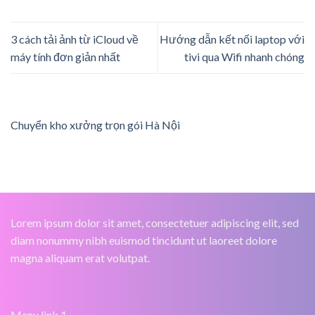
3 cách tải ảnh từ iCloud về
Hướng dẫn kết nối laptop với
máy tính đơn giản nhất
tivi qua Wifi nhanh chóng
Chuyển kho xưởng trọn gói Hà Nội
Lorem ipsum dolor sit amet, consectetuer adipiscing elit, sed
diam nonummy nibh euismod tincidunt ut laoreet dolore
magna aliquam erat volutpat.
Menu link 1