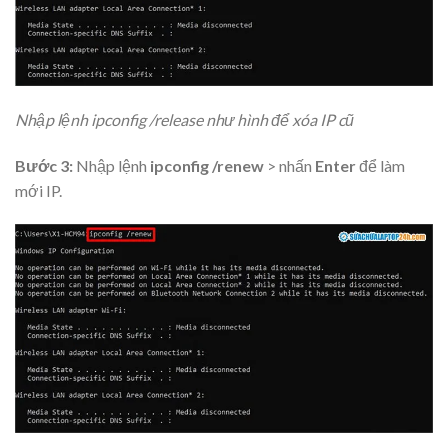
Nhập lệnh ipconfig /release như hình để xóa IP cũ
Bước 3:
Nhập lệnh
ipconfig /renew
> nhấn
Enter
để làm
mới IP.