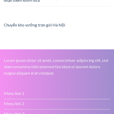
nhận thêm RAM nữa
Chuyển kho xưởng trọn gói Hà Nội
Lorem ipsum dolor sit amet, consectetuer adipiscing elit, sed
diam nonummy nibh euismod tincidunt ut laoreet dolore
magna aliquam erat volutpat.
Menu link 1
Menu link 2
Menu link 3