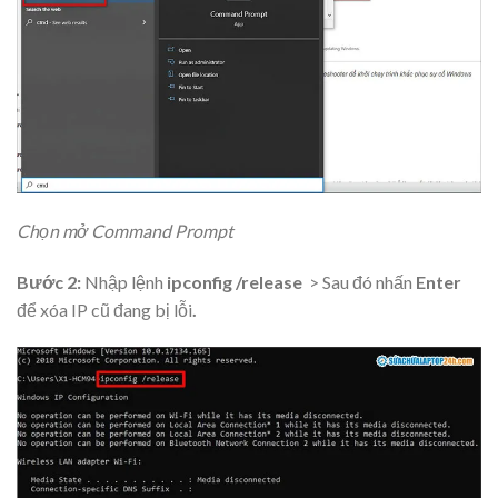
Chọn mở Command Prompt
Bước 2:
Nhập lệnh
ipconfig /release
> Sau đó nhấn
Enter
để xóa IP cũ đang bị lỗi
.