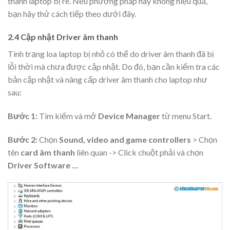
thanh laptop bị rè. Nếu phương pháp này không hiệu quả,
bạn hãy thử cách tiếp theo dưới đây.
2.4 Cập nhật Driver âm thanh
Tình trạng loa laptop bị nhỏ có thể do driver âm thanh đã bị
lỗi thời mà chưa được cập nhật. Do đó, bạn cần kiểm tra các
bản cập nhật và nâng cấp driver âm thanh cho laptop như
sau:
Bước 1:
Tìm kiếm và mở
Device Manager
từ menu Start.
Bước 2:
Chọn
Sound, video and game controllers
> Chọn
tên
card âm thanh
liên quan -> Click chuột phải và chọn
Driver Software …