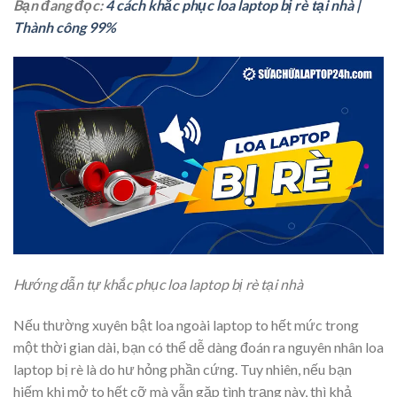
Bạn đang đọc:
4 cách khắc phục loa laptop bị rè tại nhà |
Thành công 99%
Hướng dẫn tự khắc phục loa laptop bị rè tại nhà
Nếu thường xuyên bật loa ngoài laptop to hết mức trong
một thời gian dài, bạn có thể dễ dàng đoán ra nguyên nhân loa
laptop bị rè là do hư hỏng phần cứng. Tuy nhiên, nếu bạn
hiếm khi mở to hết cỡ mà vẫn gặp tình trạng này, thì khả