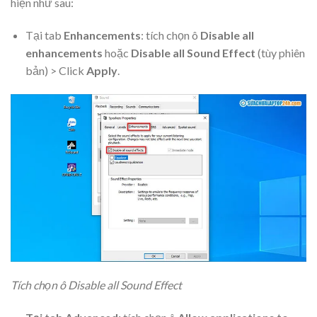
hiện như sau:
Tại tab
Enhancements
: tích chọn ô
Disable all
enhancements
hoặc
Disable all Sound Effect
(tùy phiên
bản) > Click
Apply
.
Tích chọn ô Disable all Sound Effect