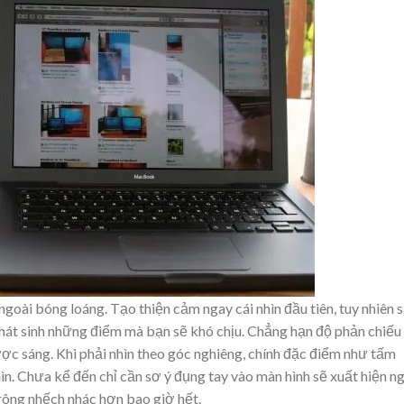
goài bóng loáng. Tạo thiện cảm ngay cái nhìn đầu tiên, tuy nhiên 
hát sinh những điểm mà bạn sẽ khó chịu. Chẳng hạn độ phản chiếu
ợc sáng. Khi phải nhìn theo góc nghiêng, chính đặc điểm như tấm
n. Chưa kể đến chỉ cần sơ ý đụng tay vào màn hình sẽ xuất hiện n
rông nhếch nhác hơn bao giờ hết.