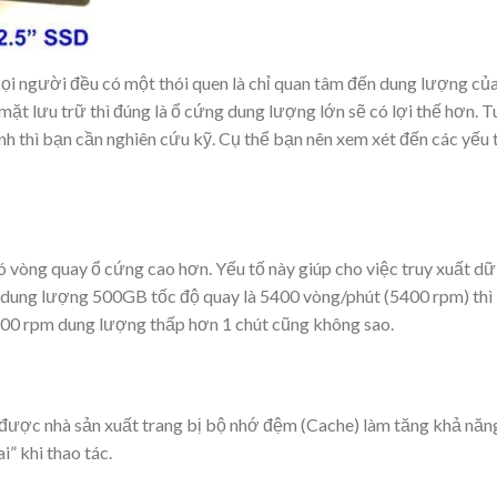
Mọi người đều có một thói quen là chỉ quan tâm đến dung lượng củ
mặt lưu trữ thì đúng là ổ cứng dung lượng lớn sẽ có lợi thế hơn. T
ịnh thì bạn cần nghiên cứu kỹ. Cụ thể bạn nên xem xét đến các yếu 
 vòng quay ổ cứng cao hơn. Yếu tố này giúp cho việc truy xuất dữ
ng dung lượng 500GB tốc độ quay là 5400 vòng/phút (5400 rpm) thì
200 rpm dung lượng thấp hơn 1 chút cũng không sao.
 được nhà sản xuất trang bị bộ nhớ đệm (Cache) làm tăng khả năn
i” khi thao tác.