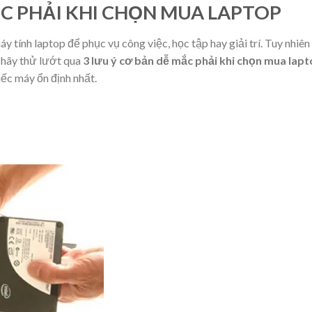
ẮC PHẢI KHI CHỌN MUA LAPTOP
 tính laptop để phục vụ công việc, học tập hay giải trí. Tuy nhiên
ì hãy thử lướt qua
3 lưu ý cơ bản dễ mắc phải khi chọn mua lap
ếc máy ổn định nhất.