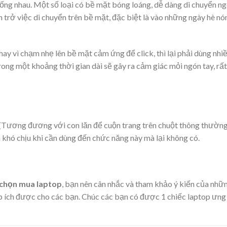
ng nhau. Một số loại có bề mặt bóng loáng, dễ dàng di chuyển n
n trở việc di chuyển trên bề mặt, đặc biệt là vào những ngày hè nó
ay vì chạm nhẹ lên bề mặt cảm ứng để click, thì lại phải dùng nhi
ong một khoảng thời gian dài sẽ gây ra cảm giác mỏi ngón tay, rất
l (Tương đương với con lăn để cuộn trang trên chuột thông thường
 khó chịu khi cần dùng đến chức năng này mà lại không có.
i chọn mua laptop
, bạn nên cân nhắc và tham khảo ý kiến của nhữ
p ích được cho các bạn. Chúc các bạn có được 1 chiếc laptop ưng 