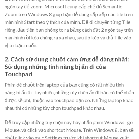
ngón tay để zoom. Microsoft cung cấp chế độ Semantic
Zoom trên Windows 8 giúp bạn dễ dàng sắp xếp các tile trên
màn hình Start theo ý thích của mình. Để di chuyển từng Tile
riêng, đầu tiên bạn phóng to ra bằng cách đặt 2 ngón tay trên
màn hình rồi kéo chúng ra xa nhau, sau đó kéo và thả Tile vào
vị trí bạn muốn.
2. Cách sử dụng chuột cảm ứng dễ dàng nhất:
Sử dụng những tính năng bị ẩn đi của
Touchpad
Phím dê chuột trên laptop của bạn cũng có rất nhiều tính
năng bị ẩn đi. Tuy nhiên, những tùy chọn ẩn đi bạn có thể nhận
được sẽ phụ thuộc vào touchpad bạn có. Những laptop khác
nhau thì có những tùy chọn touchpad khác nhau.
Để truy cập những tùy chọn này, hãy nhấn phím Windows , gõ
Mouse, và click vào shortcut Mouse. Trên Windows 8, bạn sẽ
phải click vào mục Settings trước khi shortcut Mouse xuất