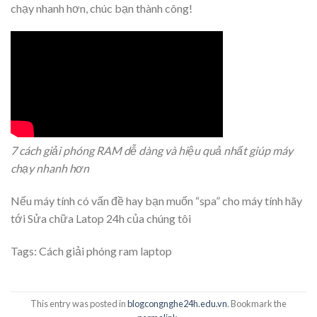
chạy nhanh hơn, chúc bạn thành công!
7 cách giải phóng RAM dễ dàng và hiệu quả nhất giúp máy
chạy nhanh hơn
Nếu máy tính có vấn đề hay bạn muốn “spa” cho máy tính hãy
tới Sửa chữa Latop 24h của chúng tôi
Tags:
Cách giải phóng ram laptop
This entry was posted in
blogcongnghe24h.edu.vn
. Bookmark the