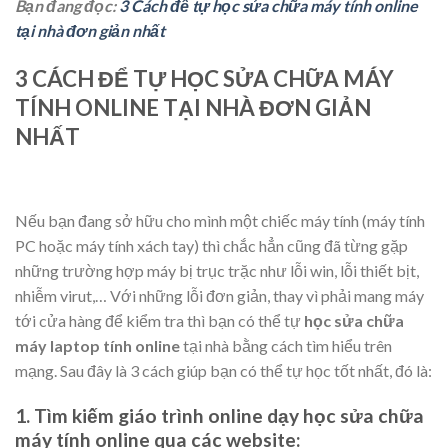
Bạn đang đọc:
3 Cách để tự học sửa chữa máy tính online
tại nhà đơn giản nhất
3 CÁCH ĐỂ TỰ HỌC SỬA CHỮA MÁY
TÍNH ONLINE TẠI NHÀ ĐƠN GIẢN
NHẤT
Nếu bạn đang sở hữu cho mình một chiếc máy tính (máy tính
PC hoặc máy tính xách tay) thì chắc hẳn cũng đã từng gặp
những trường hợp máy bị trục trặc như lỗi win, lỗi thiết bịt,
nhiễm virut,… Với những lỗi đơn giản, thay vì phải mang máy
tới cửa hàng để kiểm tra thì bạn có thể tự
học sửa chữa
máy laptop tính online
tại nhà bằng cách tìm hiểu trên
mạng. Sau đây là 3 cách giúp bạn có thể tự học tốt nhất, đó là:
1. Tìm kiếm giáo trình online dạy học sửa chữa
máy tính online qua các website: