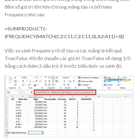
đếm số giá trị lớn hơn 0 trong mảng tạo ra bởi hàm
Frequency như sau:
=SUMPRODUCT(–
(FREQUENCY(MATCH(C2:C11,C2:C11,0),A2:A11)>0))
Việc so sánh Frequency>0 sẽ tạo ra các mảng là kết quả
True/False. Khi đó chuyển các giá trị True/False về dạng 1/0
bằng cách thêm 2 dấu trừ ở trước biểu thức so sánh đó.