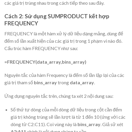
các giá trị trùng nhau trong cách tiếp theo sau đây.
Cách 2: Sử dụng SUMPRODUCT kết hợp
FREQUENCY
FREQUENCY là một hàm xử lý dữ liệu dạng mảng, dùng để
đếm số lần xuất hiện của các giá trị trong 1 phạm vi nào đó.
Cấu trúc hàm FREQUENCY như sau:
=FREQUENCY(data_array,bins_array)
Nguyên tắc của hàm Frequency là đếm số lần lặp lại của các
giá trị tham số
bins_array
trong
data_array
.
Ứng dụng nguyên tắc trên, chúng ta xét 2 nội dung sau:
Số thứ tự dòng của mỗi dòng dữ liệu trong cột cần đếm
giá trị không trùng sẽ lần lượt là từ 1 đến 10 (ứng với các
dòng từ C2:C11). Coi vùng này là
bins_array
. Giả sử xét
A2:A11
chính là nội dung chúng ta cần.