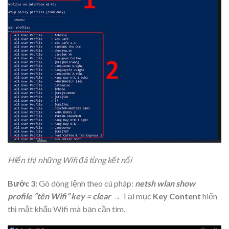
Hiển thị những Wifi đã từng kết nối
Bước 3:
Gõ dòng lệnh theo cú pháp:
netsh wlan show
profile “tên Wifi” key = clear
→ Tại mục
Key Content
hiển
thị mật khẩu Wifi mà bạn cần tìm.