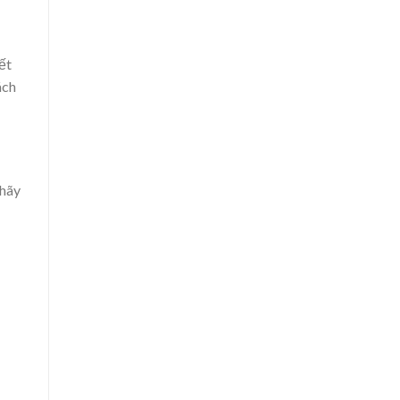
ết
ách
 hãy