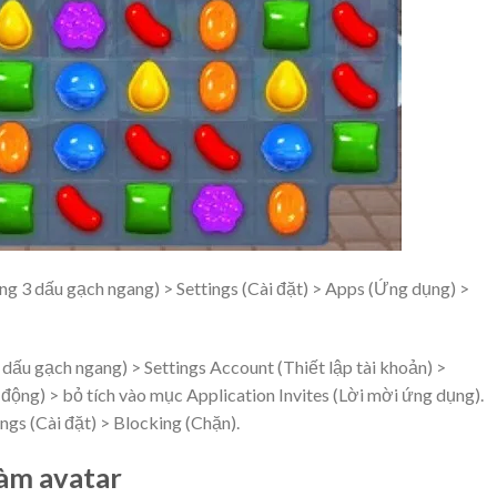
g 3 dấu gạch ngang) > Settings (Cài đặt) > Apps (Ứng dụng) >
dấu gạch ngang) > Settings Account (Thiết lập tài khoản) >
động) > bỏ tích vào mục Application Invites (Lời mời ứng dụng).
gs (Cài đặt) > Blocking (Chặn).
làm avatar