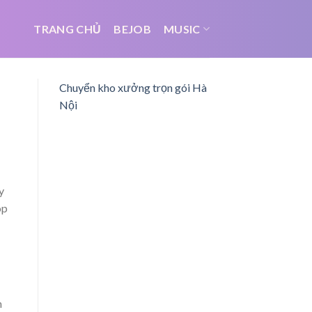
TRANG CHỦ
BEJOB
MUSIC
Chuyển kho xưởng trọn gói Hà
Nội
y
op
n