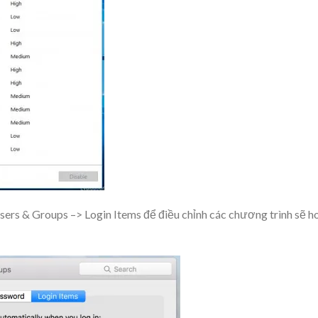
ers & Groups –> Login Items để điều chỉnh các chương trình sẽ h