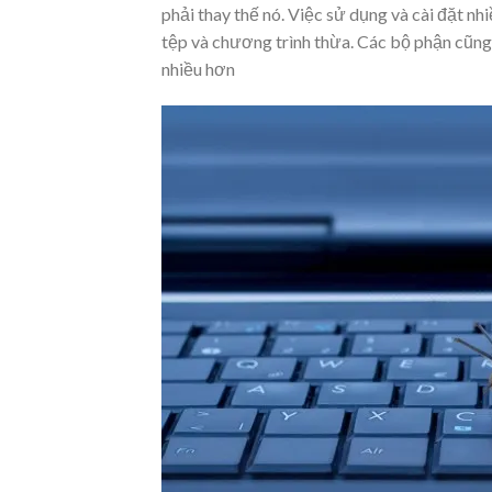
phải thay thế nó. Việc sử dụng và cài đặt nh
tệp và chương trình thừa. Các bộ phận cũn
nhiều hơn