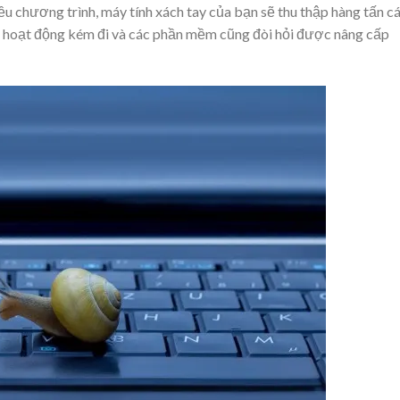
iều chương trình, máy tính xách tay của bạn sẽ thu thập hàng tấn c
g hoạt động kém đi và các phần mềm cũng đòi hỏi được nâng cấp