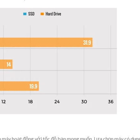
 máy hoạt động với tốc độ bạn mong muốn. Lựa chọn máy có dun