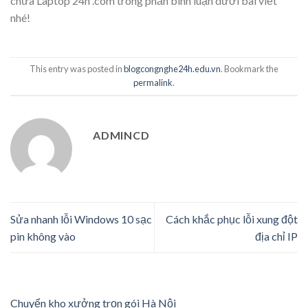
chữa Laptop 24h .com trong phần bình luận dưới bài viết
nhé!
This entry was posted in
blogcongnghe24h.edu.vn
. Bookmark the
permalink
.
ADMINCD
Sửa nhanh lỗi Windows 10 sạc
Cách khắc phục lỗi xung đột
pin không vào
địa chỉ IP
Chuyển kho xưởng trọn gói Hà Nội