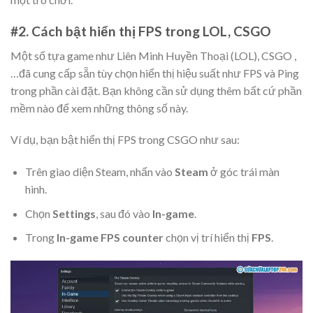
#2. Cách bật hiển thị FPS trong LOL, CSGO
Một số tựa game như Liên Minh Huyền Thoại (LOL), CSGO ,
…đã cung cấp sẵn tùy chọn hiển thị hiệu suất như FPS và Ping
trong phần cài đặt. Bạn không cần sử dụng thêm bất cứ phần
mềm nào để xem những thông số này.
Ví dụ, bạn bật hiển thị FPS trong CSGO như sau:
Trên giao diện Steam, nhấn vào
Steam
ở góc trái màn
hình.
Chọn
Settings
, sau đó vào
In-game
.
Trong
In-game FPS counter
chọn vị trí hiển thị
FPS
.