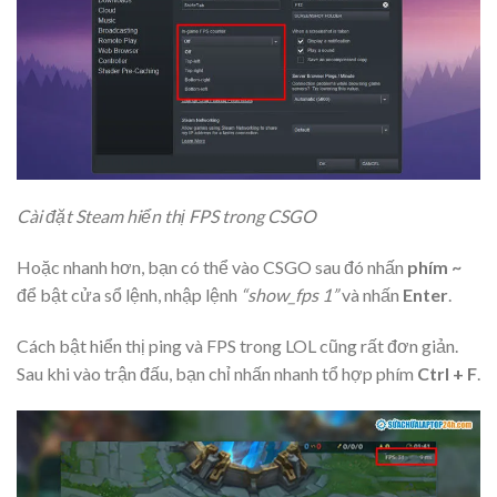
Cài đặt Steam hiển thị FPS trong CSGO
Hoặc nhanh hơn, bạn có thể vào CSGO sau đó nhấn
phím ~
để bật cửa sổ lệnh, nhập lệnh
“show_fps 1”
và nhấn
Enter
.
Cách bật hiển thị ping và FPS trong LOL cũng rất đơn giản.
Sau khi vào trận đấu, bạn chỉ nhấn nhanh tổ hợp phím
Ctrl + F
.