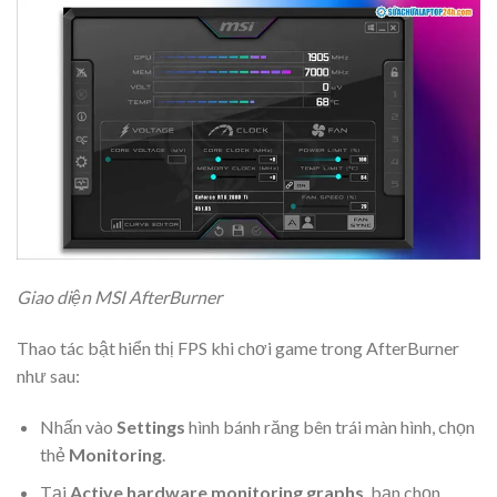
Giao diện MSI AfterBurner
Thao tác bật hiển thị FPS khi chơi game trong AfterBurner
như sau:
Nhấn vào
Settings
hình bánh răng bên trái màn hình, chọn
thẻ
Monitoring
.
Tại
Active hardware monitoring graphs
, bạn chọn